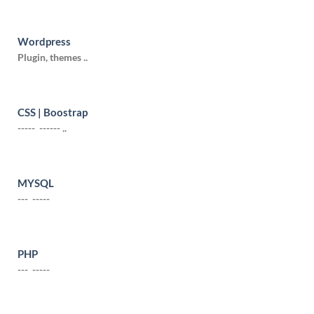
Wordpress
Plugin, themes ..
CSS | Boostrap
----- ------ ..
MYSQL
--- -----
PHP
--- -----