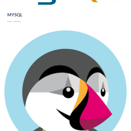
MYSQL
--- -----